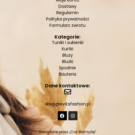
Moje konto
Dostawy
Regulamin
Polityka prywatności
Formularz zwrotu
Kategorie:
Tuniki i sukienki
Kurtki
Bluzy
Bluzki
Spodnie
Biżuteria
Dane kontaktowe:
sklep@evitafashion.pl
Stworzone przez
„Coś Wymyślę”