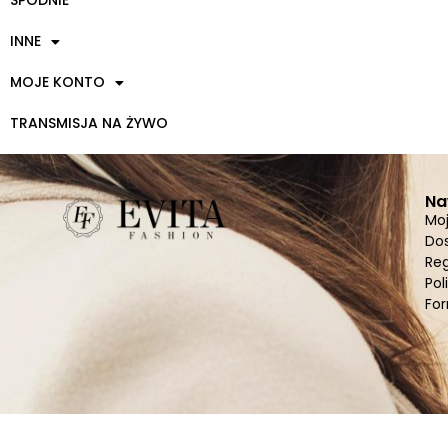
SPODNIE
INNE
MOJE KONTO
TRANSMISJA NA ŻYWO
Na
Mo
Do
Re
Pol
For