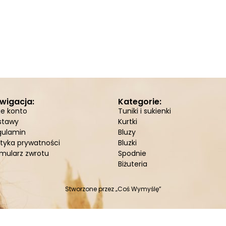
wigacja:
Kategorie:
je konto
Tuniki i sukienki
stawy
Kurtki
gulamin
Bluzy
ityka prywatności
Bluzki
mularz zwrotu
Spodnie
Biżuteria
Stworzone przez
„Coś Wymyślę”