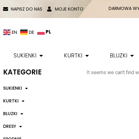
DARMOWA WYS
NAPISZ DO NAS
MOJE KONTO
PL
EN
DE
SUKIENKI
KURTKI
BLUZKI
KATEGORIE
It seems we can't find wh
SUKIENKI
KURTKI
BLUZKI
DRESY