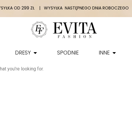
YŁKA OD 299 ZŁ | WYSYŁKA NASTĘPNEGO DNIA ROBOCZEGO |
DRESY
SPODNIE
INNE
at you're looking for.