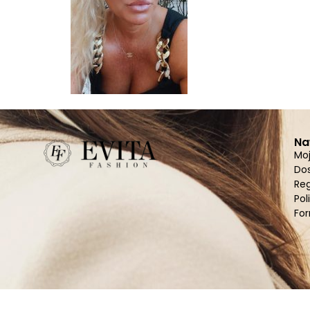
Na
Mo
Do
Re
Pol
For