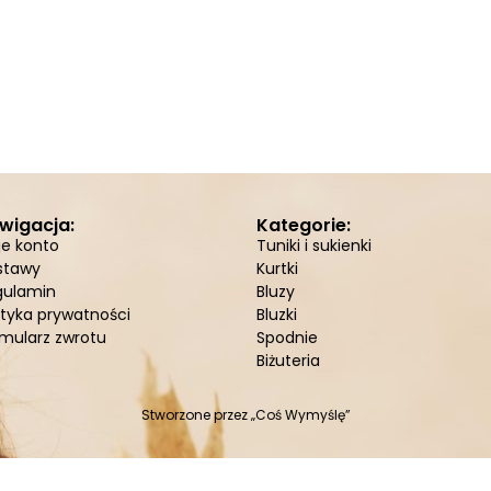
wigacja:
Kategorie:
je konto
Tuniki i sukienki
stawy
Kurtki
gulamin
Bluzy
ityka prywatności
Bluzki
mularz zwrotu
Spodnie
Biżuteria
Stworzone przez
„Coś Wymyślę”