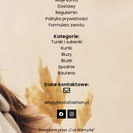
Moje konto
Dostawy
Regulamin
Polityka prywatności
Formularz zwrotu
Kategorie:
Tuniki i sukienki
Kurtki
Bluzy
Bluzki
Spodnie
Biżuteria
Dane kontaktowe:
sklep@evitafashion.pl
Stworzone przez
„Coś Wymyślę”