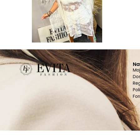
Na
Mo
Do
Re
Pol
For