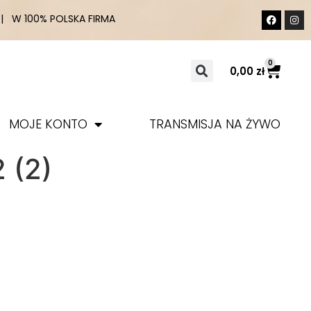
 W 100% POLSKA FIRMA
0
0,00
zł
MOJE KONTO
TRANSMISJA NA ŻYWO
 (2)