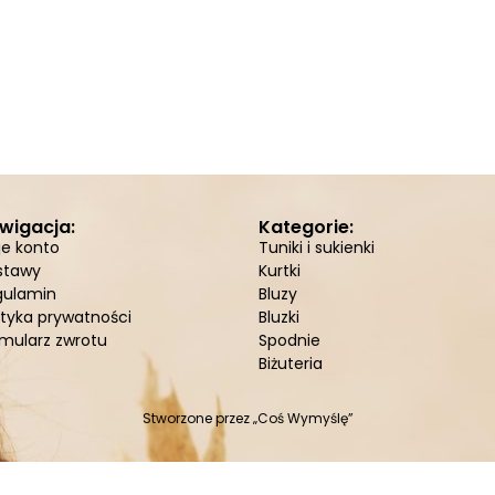
wigacja:
Kategorie:
je konto
Tuniki i sukienki
stawy
Kurtki
gulamin
Bluzy
ityka prywatności
Bluzki
mularz zwrotu
Spodnie
Biżuteria
Stworzone przez
„Coś Wymyślę”