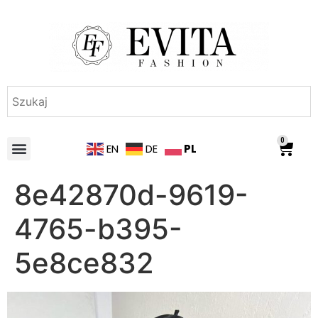
0
PL
EN
DE
8e42870d-9619-
4765-b395-
5e8ce832