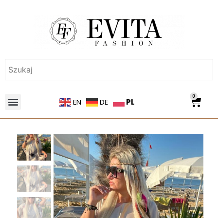
0
PL
EN
DE