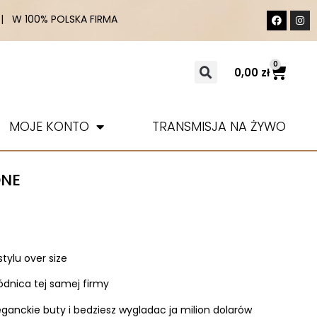
 W 100% POLSKA FIRMA
0
0,00
zł
MOJE KONTO
TRANSMISJA NA ŻYWO
ONE
tylu over size
pódnica tej samej firmy
ganckie buty i bedziesz wygladac ja milion dolarów