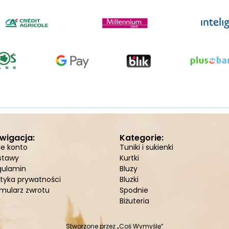
wigacja:
Kategorie:
je konto
Tuniki i sukienki
stawy
Kurtki
gulamin
Bluzy
ityka prywatności
Bluzki
mularz zwrotu
Spodnie
Biżuteria
Stworzone przez
„Coś Wymyślę”