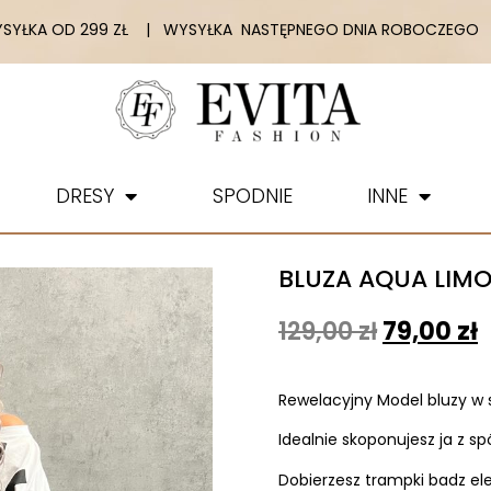
YŁKA OD 299 ZŁ | WYSYŁKA NASTĘPNEGO DNIA ROBOCZEGO |
DRESY
SPODNIE
INNE
BLUZA AQUA LIM
129,00
zł
79,00
zł
Rewelacyjny Model bluzy w s
Idealnie skoponujesz ja z s
Dobierzesz trampki badz ele