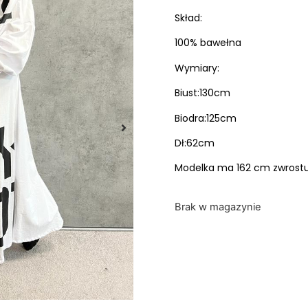
Skład:
100% bawełna
Wymiary:
Biust:130cm
Biodra:125cm
Dł:62cm
Modelka ma 162 cm zwrostu 
Brak w magazynie