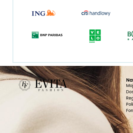
Na
Mo
Do
Re
Pol
For