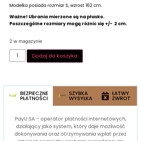
Modelka posiada rozmiar S, wzrost 162 cm.
Ważne! Ubrania mierzone są na płasko.
Poszczególne rozmiary mogą różnic się +/- 2 cm.
2 w magazynie
Dodaj do koszyka
BEZPIECZNE
SZYBKA
ŁATWY
PŁATNOŚCI
WYSYŁKA
ZWROT
PayU SA – operator płatności internetowych,
działający jako system, który daje możliwość
dokonywania oraz otrzymywania wpłat przez