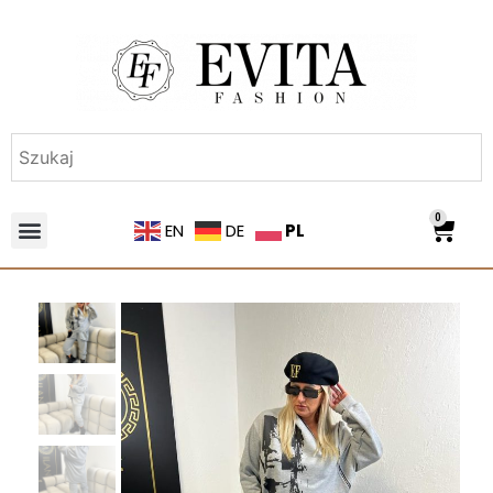
0
PL
EN
DE