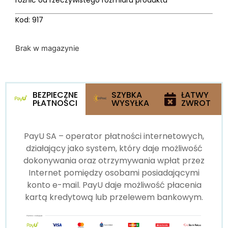
różnić od rzeczywistego rozmiaru produktu
Kod: 917
Brak w magazynie
BEZPIECZNE
SZYBKA
ŁATWY
PŁATNOŚCI
WYSYŁKA
ZWROT
PayU SA – operator płatności internetowych,
działający jako system, który daje możliwość
dokonywania oraz otrzymywania wpłat przez
Internet pomiędzy osobami posiadającymi
konto e-mail. PayU daje możliwość płacenia
kartą kredytową lub przelewem bankowym.