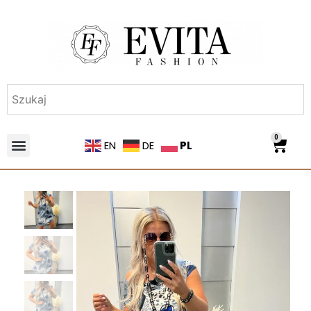
0
PL
EN
DE