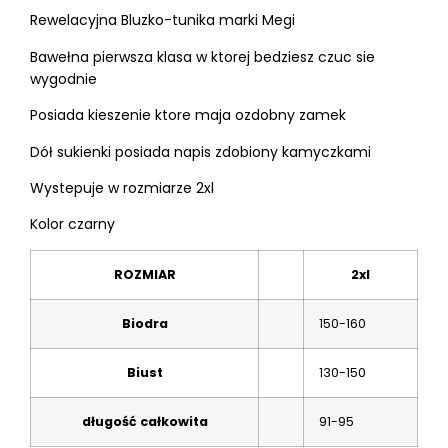
Rewelacyjna Bluzko-tunika marki Megi
Bawełna pierwsza klasa w ktorej bedziesz czuc sie
wygodnie
Posiada kieszenie ktore maja ozdobny zamek
Dół sukienki posiada napis zdobiony kamyczkami
Wystepuje w rozmiarze 2xl
Kolor czarny
ROZMIAR
2xl
Biodra
150-160
Biust
130-150
długość całkowita
91-95