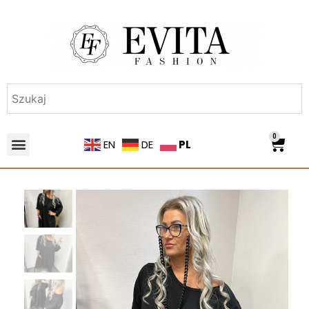
0
PL
EN
DE