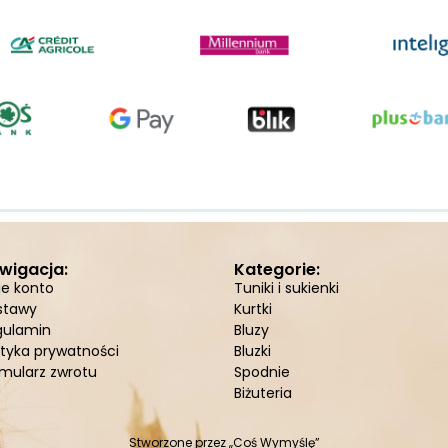
wigacja:
Kategorie:
je konto
Tuniki i sukienki
stawy
Kurtki
gulamin
Bluzy
ityka prywatności
Bluzki
mularz zwrotu
Spodnie
Biżuteria
Stworzone przez
„Coś Wymyślę”