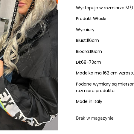
Wystepuje w rozmiarze M\L
Produkt Włoski
Wymiary:
Biust:116cm
Biodra:116cm
Dł:68-73cm
Modelka ma 162 cm wzrost
Podane wymiary są mierzone
rozmiaru produktu
Made in Italy
Brak w magazynie