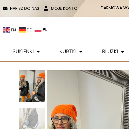
DARMOWA WYS
NAPISZ DO NAS
MOJE KONTO
PL
EN
DE
SUKIENKI
KURTKI
BLUZKI