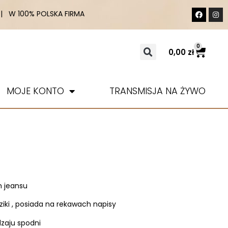
 W 100% POLSKA FIRMA
0
0,00
zł
MOJE KONTO
TRANSMISJA NA ŻYWO
m jeansu
ziki , posiada na rekawach napisy
dzaju spodni