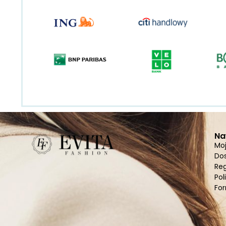
Na
Mo
Do
Re
Pol
For