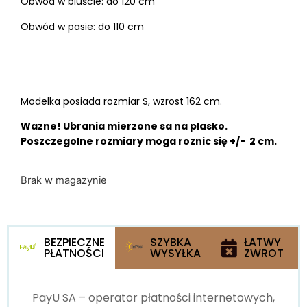
Obwód w biuście: do 120 cm
Obwód w pasie: do 110 cm
Modelka posiada rozmiar S, wzrost 162 cm.
Wazne! Ubrania mierzone sa na plasko.
Poszczegolne rozmiary moga roznic się +/- 2 cm.
Brak w magazynie
BEZPIECZNE
SZYBKA
ŁATWY
PŁATNOŚCI
WYSYŁKA
ZWROT
PayU SA – operator płatności internetowych,