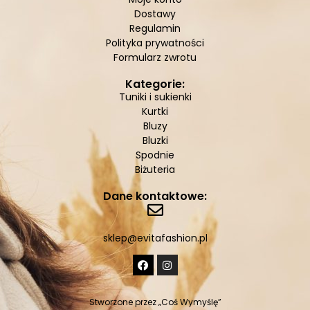
Dostawy
Regulamin
Polityka prywatności
Formularz zwrotu
Kategorie:
Tuniki i sukienki
Kurtki
Bluzy
Bluzki
Spodnie
Biżuteria
Dane kontaktowe:
sklep@evitafashion.pl
Stworzone przez
„Coś Wymyślę”