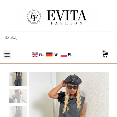
0
PL
EN
DE