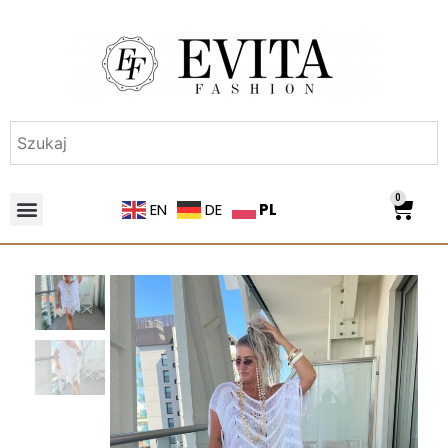
0
PL
EN
DE