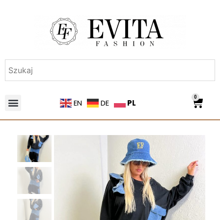
0
PL
EN
DE