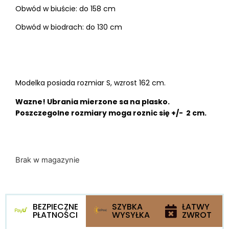
Obwód w biuście: do 158 cm
Obwód w biodrach: do 130 cm
Modelka posiada rozmiar S, wzrost 162 cm.
Wazne! Ubrania mierzone sa na plasko.
Poszczegolne rozmiary moga roznic się +/- 2 cm.
Brak w magazynie
BEZPIECZNE
SZYBKA
ŁATWY
PŁATNOŚCI
WYSYŁKA
ZWROT