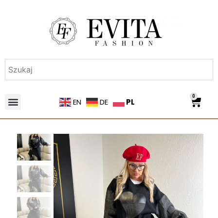
0
PL
EN
DE