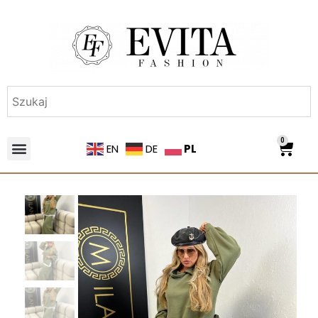
0
PL
EN
DE