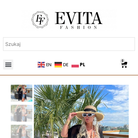
0
PL
EN
DE