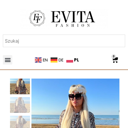
0
PL
EN
DE