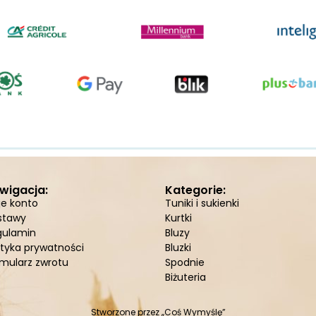
wigacja:
Kategorie:
je konto
Tuniki i sukienki
stawy
Kurtki
gulamin
Bluzy
ityka prywatności
Bluzki
mularz zwrotu
Spodnie
Biżuteria
Stworzone przez
„Coś Wymyślę”