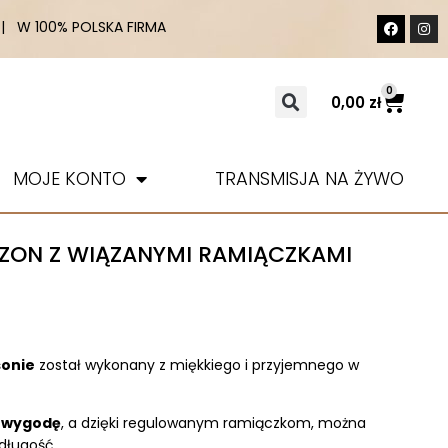
 W 100% POLSKA FIRMA
0
0,00
zł
MOJE KONTO
TRANSMISJA NA ŻYWO
ZON Z WIĄZANYMI RAMIĄCZKAMI
sonie
został wykonany z miękkiego i przyjemnego w
a wygodę
, a dzięki regulowanym ramiączkom, można
długość.