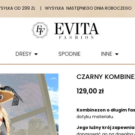
YŁKA OD 299 ZŁ | WYSYŁKA NASTĘPNEGO DNIA ROBOCZEGO |
DRESY
SPODNIE
INNE
CZARNY KOMBINE
129,00
zł
Kombinezon o długim fa
dotyku materiału.
Jego luźny krój zapewni
dopasować go na dowolną 