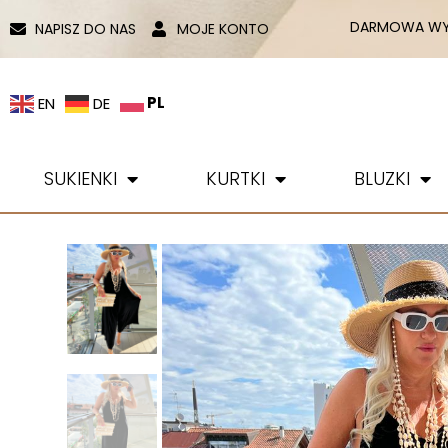
DARMOWA WYS
NAPISZ DO NAS
MOJE KONTO
PL
EN
DE
SUKIENKI
KURTKI
BLUZKI