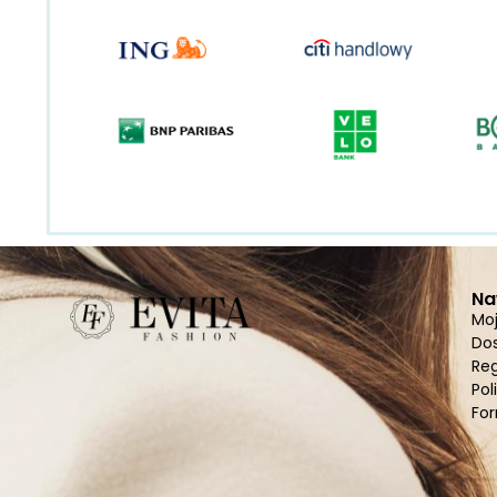
Na
Mo
Do
Re
Pol
For