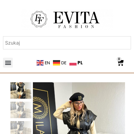
0
PL
EN
DE