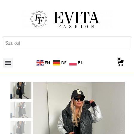
0
PL
EN
DE