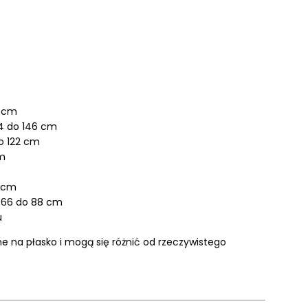
6 cm
14 do 146 cm
do 122 cm
m
9 cm
 66 do 88 cm
u
 na płasko i mogą się różnić od rzeczywistego