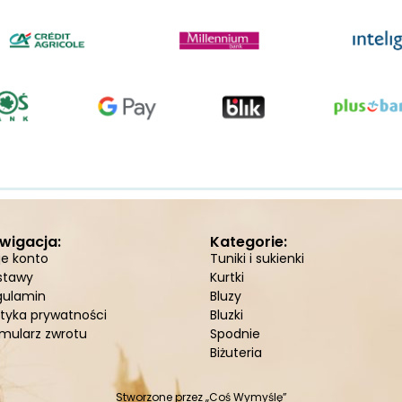
wigacja:
Kategorie:
je konto
Tuniki i sukienki
stawy
Kurtki
gulamin
Bluzy
ityka prywatności
Bluzki
mularz zwrotu
Spodnie
Biżuteria
Stworzone przez
„Coś Wymyślę”