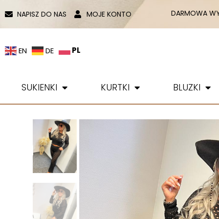
DARMOWA WYS
NAPISZ DO NAS
MOJE KONTO
PL
EN
DE
SUKIENKI
KURTKI
BLUZKI