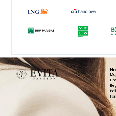
Na
Mo
Do
Re
Pol
For