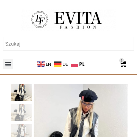
0
PL
EN
DE