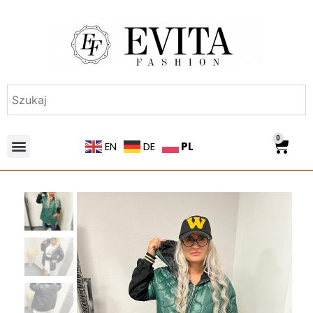
0
PL
EN
DE