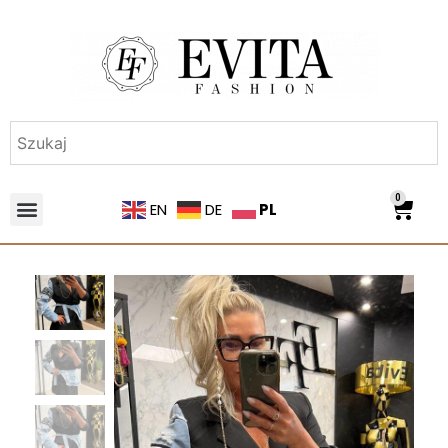
0
PL
EN
DE