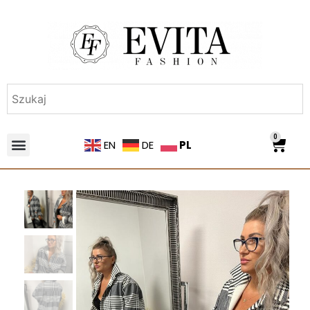
0
PL
EN
DE