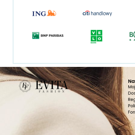
Na
Mo
Do
Re
Pol
For