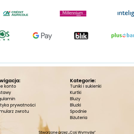
wigacja:
Kategorie:
je konto
Tuniki i sukienki
stawy
Kurtki
gulamin
Bluzy
ityka prywatności
Bluzki
mularz zwrotu
Spodnie
Biżuteria
Stworzone przez
„Coś Wymyślę”