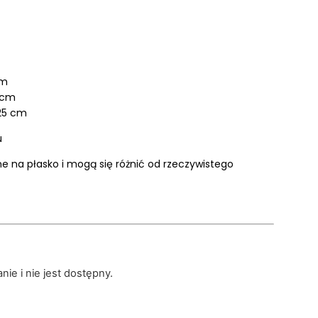
cm
0 cm
125 cm
u
 na płasko i mogą się różnić od rzeczywistego
ie i nie jest dostępny.