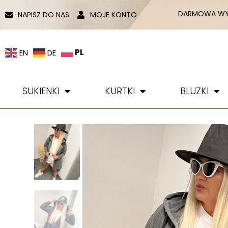
DARMOWA WYS
NAPISZ DO NAS
MOJE KONTO
PL
EN
DE
SUKIENKI
KURTKI
BLUZKI