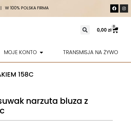
 W 100% POLSKA FIRMA
0
0,00
zł
MOJE KONTO
TRANSMISJA NA ŻYWO
KIEM 158C
suwak narzuta bluza z
c