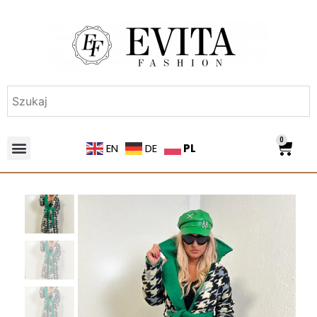
0
PL
EN
DE