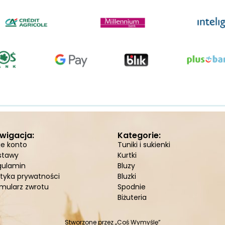
wigacja:
Kategorie:
je konto
Tuniki i sukienki
stawy
Kurtki
gulamin
Bluzy
ityka prywatności
Bluzki
mularz zwrotu
Spodnie
Biżuteria
Stworzone przez
„Coś Wymyślę”