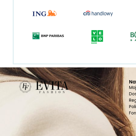
Na
Mo
Do
Re
Pol
For