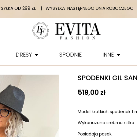
YŁKA OD 299 ZŁ | WYSYŁKA NASTĘPNEGO DNIA ROBOCZEGO |
DRESY
SPODNIE
INNE
SPODENKI GIL SA
519,00
zł
Model krotkich spodenek fir
Wykonczone srebrna nitka
Posiadaja pasek.