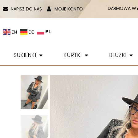
DARMOWA WYS
NAPISZ DO NAS
MOJE KONTO
PL
EN
DE
SUKIENKI
KURTKI
BLUZKI