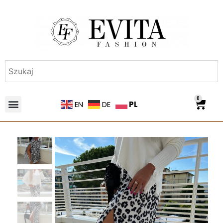
0
PL
EN
DE