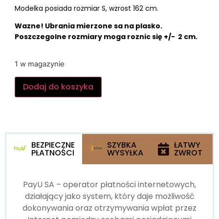
Modelka posiada rozmiar S, wzrost 162 cm.
Wazne! Ubrania mierzone sa na plasko.
Poszczegolne rozmiary moga roznic się +/- 2 cm.
1 w magazynie
Dodaj do koszyka
BEZPIECZNE
SZYBKA
ŁATWY
PŁATNOŚCI
WYSYŁKA
ZWROT
PayU SA – operator płatności internetowych,
działający jako system, który daje możliwość
dokonywania oraz otrzymywania wpłat przez