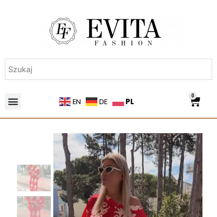
0
PL
EN
DE