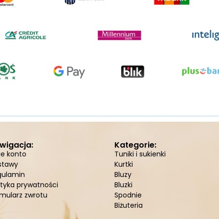
wigacja:
Kategorie:
je konto
Tuniki i sukienki
stawy
Kurtki
gulamin
Bluzy
ityka prywatności
Bluzki
mularz zwrotu
Spodnie
Biżuteria