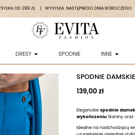
YŁKA OD 299 ZŁ | WYSYŁKA NASTĘPNEGO DNIA ROBOCZEGO |
DRESY
SPODNIE
INNE
SPODNIE DAMSKIE 
139,00
zł
Eleganckie
spodnie damsk
wykończeniu
tkaniny oraz 
Idealne na nadchodzącą wi
uzupełnienie niejednej styliz