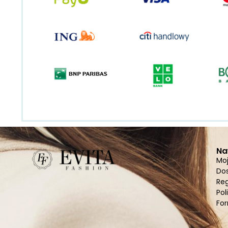
Na
Mo
Do
Re
Pol
For