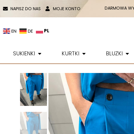
DARMOWA WYS
NAPISZ DO NAS
MOJE KONTO
PL
EN
DE
SUKIENKI
KURTKI
BLUZKI