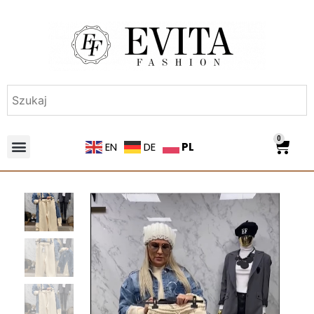
0
PL
EN
DE