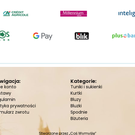
wigacja:
Kategorie:
je konto
Tuniki i sukienki
stawy
Kurtki
gulamin
Bluzy
ityka prywatności
Bluzki
mularz zwrotu
Spodnie
Biżuteria
Stworzone przez
„Coś Wymyślę”