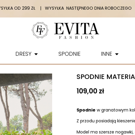
YŁKA OD 299 ZŁ | WYSYŁKA NASTĘPNEGO DNIA ROBOCZEGO |
DRESY
SPODNIE
INNE
SPODNIE MATER
109,00
zł
Spodnie
w granatowym kol
Z przodu posiadają kieszenie.
Model ma szersze nogawki, 