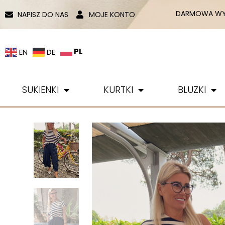
DARMOWA WYS
NAPISZ DO NAS
MOJE KONTO
PL
EN
DE
SUKIENKI
KURTKI
BLUZKI