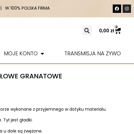
 W 100% POLSKA FIRMA
0
0,00
zł
MOJE KONTO
TRANSMISJA NA ŻYWO
IAŁOWE GRANATOWE
orze wykonane z przyjemnego w dotyku materiału.
 Tył jest gładki.
a u dole są zwężone.