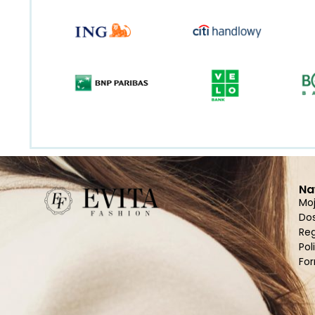
Na
Mo
Do
Re
Pol
For