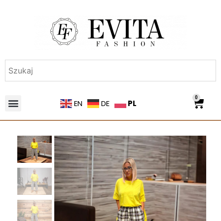
0
PL
EN
DE