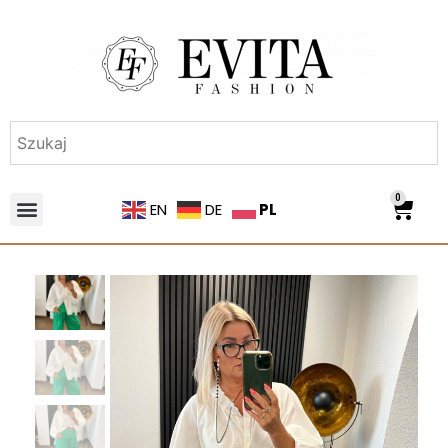
0
PL
EN
DE