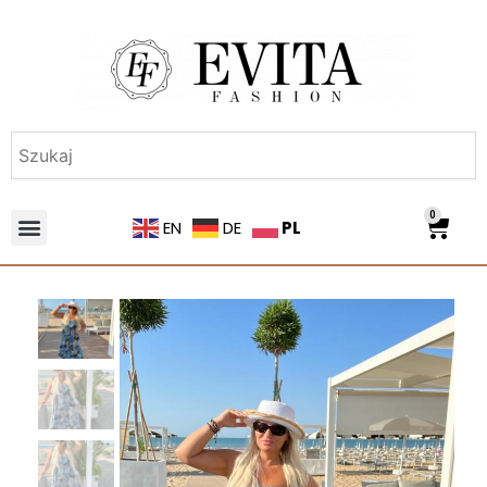
0
PL
EN
DE