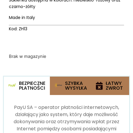
Sukienka dostępna w kolorach: niebieskio-różowy oraz
czarno-żółty
Made in Italy
Kod: ZH13
Brak w magazynie
BEZPIECZNE
SZYBKA
ŁATWY
PŁATNOŚCI
WYSYŁKA
ZWROT
PayU SA – operator płatności internetowych,
działający jako system, który daje możliwość
dokonywania oraz otrzymywania wpłat przez
Internet pomiędzy osobami posiadającymi