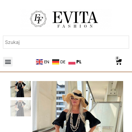
0
PL
EN
DE