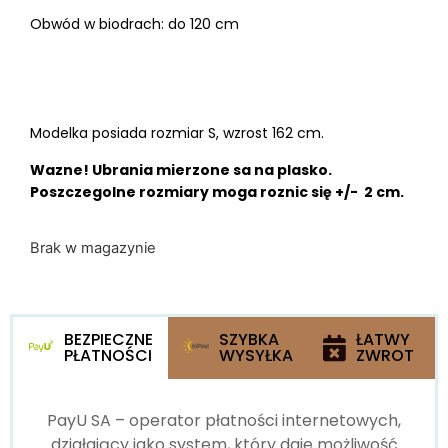
Obwód w biodrach: do 120 cm
Modelka posiada rozmiar S, wzrost 162 cm.
Wazne! Ubrania mierzone sa na plasko.
Poszczegolne rozmiary moga roznic się +/- 2 cm.
Brak w magazynie
BEZPIECZNE
SZYBKA
ŁATWY
PŁATNOŚCI
WYSYŁKA
ZWROT
PayU SA – operator płatności internetowych,
działający jako system, który daje możliwość