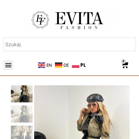
0
PL
EN
DE