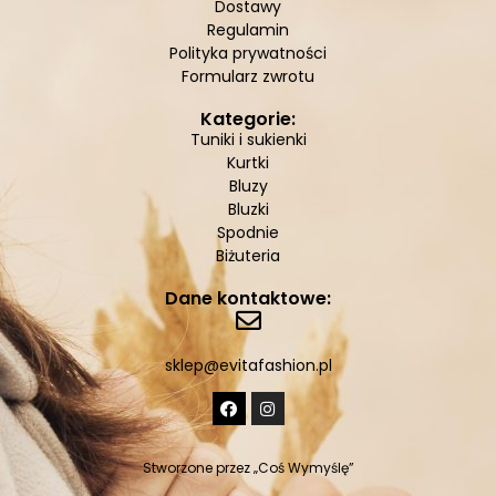
Dostawy
Regulamin
Polityka prywatności
Formularz zwrotu
Kategorie:
Tuniki i sukienki
Kurtki
Bluzy
Bluzki
Spodnie
Biżuteria
Dane kontaktowe:
sklep@evitafashion.pl
Stworzone przez
„Coś Wymyślę”