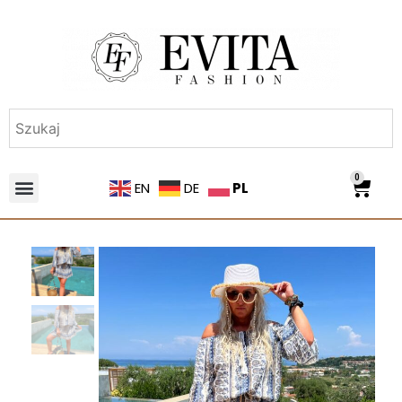
0
PL
EN
DE