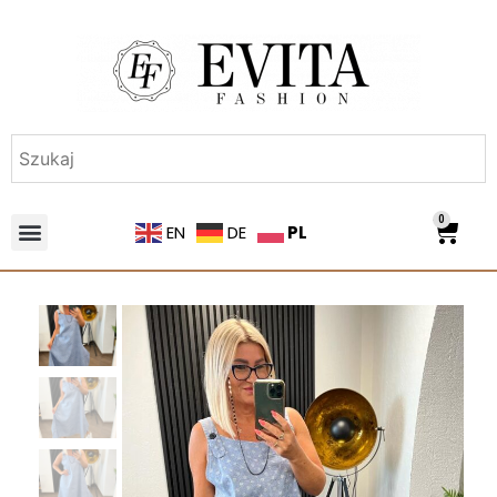
0
PL
EN
DE