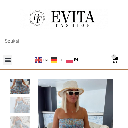
0
PL
EN
DE