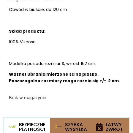
Obwód w biuście: do 120 cm
Skład produktu:
100% Viscosa.
Modelka posiada rozmiar S, wzrost 162 cm.
Wazne! Ubrania mierzone sa na plasko.
Poszczegolne rozmiary moga roznic się +/- 2 cm.
Brak w magazynie
BEZPIECZNE
SZYBKA
ŁATWY
PŁATNOŚCI
WYSYŁKA
ZWROT