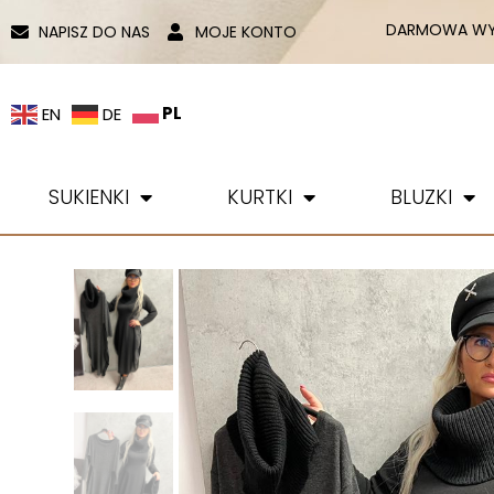
DARMOWA WYS
NAPISZ DO NAS
MOJE KONTO
PL
EN
DE
SUKIENKI
KURTKI
BLUZKI