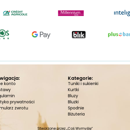
wigacja:
Kategorie:
je konto
Tuniki i sukienki
stawy
Kurtki
gulamin
Bluzy
ityka prywatności
Bluzki
mularz zwrotu
Spodnie
Biżuteria
Stworzone przez
„Coś Wymyślę”