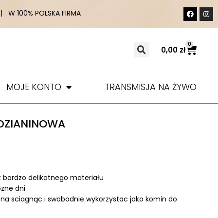
 W 100% POLSKA FIRMA
0
0,00
zł
MOJE KONTO
TRANSMISJA NA ŻYWO
 DZIANINOWA
z bardzo delikatnego materiału
ozne dni
zna sciagnąc i swobodnie wykorzystac jako komin do