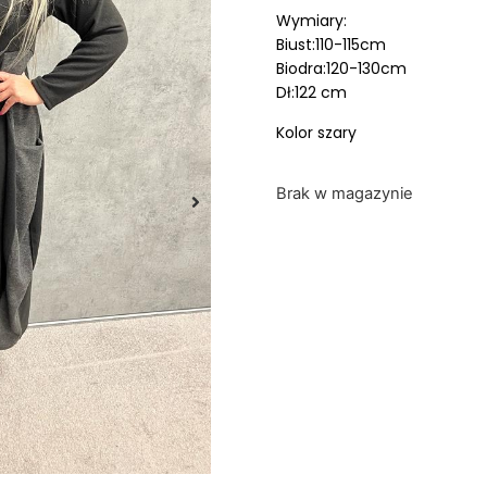
Wymiary:
Biust:110-115cm
Biodra:120-130cm
Dł:122 cm
Kolor szary
Brak w magazynie