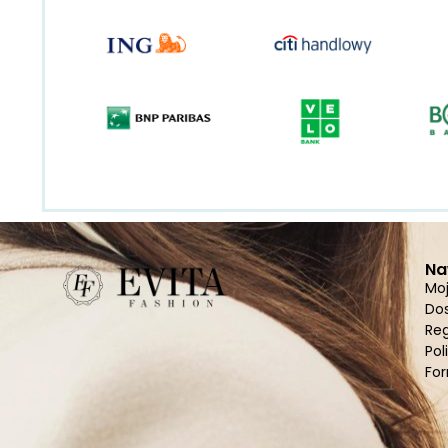
Na
Mo
Do
Re
Pol
For