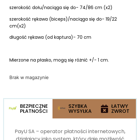
szerokość dołu/naciąga się do- 74/86 cm (x2)
szerokość rękawa (biceps)/naciąga się do- 19/22
cm(x2)
długość rękawa (od kaptura)- 70 cm
Mierzone na płasko, mogą się różnić +/- 1 cm.
Brak w magazynie
BEZPIECZNE
SZYBKA
ŁATWY
PŁATNOŚCI
WYSYŁKA
ZWROT
PayU SA – operator płatności internetowych,
działający jako system, który daje możliwość