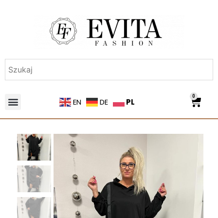
0
PL
EN
DE