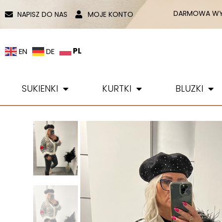
DARMOWA WYS
NAPISZ DO NAS
MOJE KONTO
PL
EN
DE
SUKIENKI
KURTKI
BLUZKI