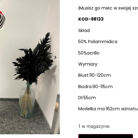
|Musisz go miec w swojej sz
KOD-98133
Skład:
50% Poliammidica
50%acrillo
Wymiary:
Biust:110-120cm
Biodra:90-115cm
Dł:55cm
Modelka ma 162cm wzrostu i
1 w magazynie