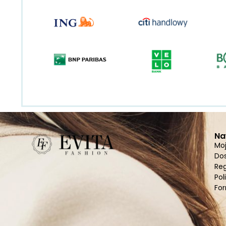
Na
Mo
Do
Re
Pol
For