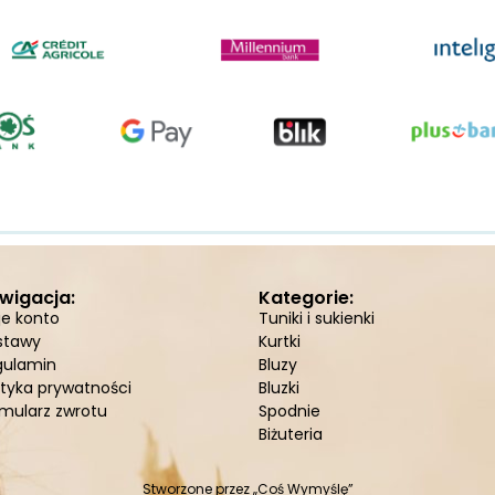
wigacja:
Kategorie:
je konto
Tuniki i sukienki
stawy
Kurtki
gulamin
Bluzy
ityka prywatności
Bluzki
mularz zwrotu
Spodnie
Biżuteria
Stworzone przez
„Coś Wymyślę”