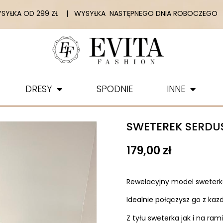
YŁKA OD 299 ZŁ | WYSYŁKA NASTĘPNEGO DNIA ROBOCZEGO |
DRESY
SPODNIE
INNE
SWETEREK SERDU
179,00
zł
Rewelacyjny model sweterk
Idealnie połączysz go z ka
Z tyłu sweterka jak i na ra