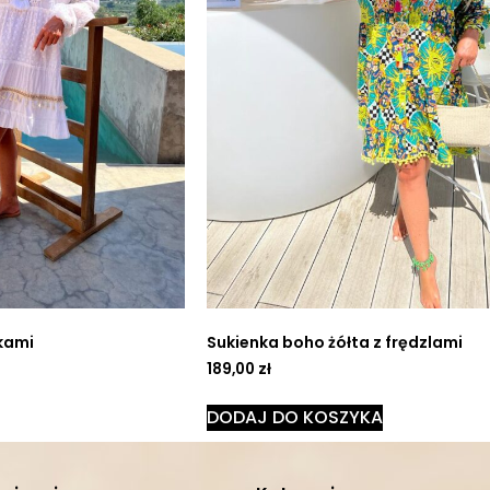
lkami
Sukienka boho żółta z frędzlami
189,00
zł
DODAJ DO KOSZYKA