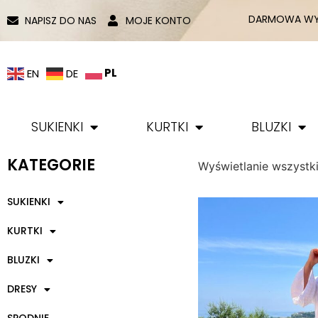
DARMOWA WYS
NAPISZ DO NAS
MOJE KONTO
PL
EN
DE
SUKIENKI
KURTKI
BLUZKI
KATEGORIE
Wyświetlanie wszystk
SUKIENKI
KURTKI
BLUZKI
DRESY