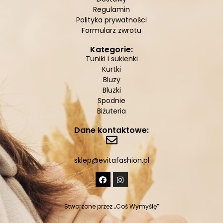
Regulamin
Polityka prywatności
Formularz zwrotu
Kategorie:
Tuniki i sukienki
Kurtki
Bluzy
Bluzki
Spodnie
Biżuteria
Dane kontaktowe:
sklep@evitafashion.pl
Stworzone przez
„Coś Wymyślę”