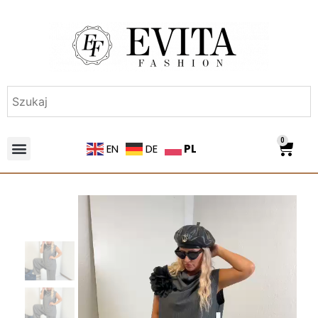
0
PL
EN
DE