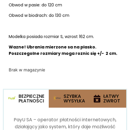
Obwod w pasie: do 120 cm
Obwod w biodrach: do 130 cm
Modelka posiada rozmiar S, wzrost 162 cm.
Wazne! Ubrania mierzone sa na plasko.
Poszczegolne rozmiary moga roznic się +/- 2 cm.
Brak w magazynie
BEZPIECZNE
SZYBKA
ŁATWY
PŁATNOŚCI
WYSYŁKA
ZWROT
PayU SA – operator płatności internetowych,
działający jako system, który daje możliwość