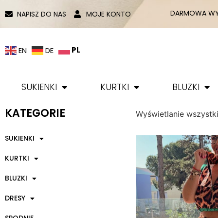
DARMOWA WYS
NAPISZ DO NAS
MOJE KONTO
PL
EN
DE
SUKIENKI
KURTKI
BLUZKI
KATEGORIE
Wyświetlanie wszystk
SUKIENKI
KURTKI
BLUZKI
DRESY